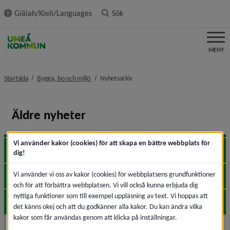
ll innehållet
Giälah/Kieli/Languages
Sök
MENY
nivå i brödsmulenavigeringen
nivå i brödsmulenavigeringen
Startsida
Bygga, bo och miljö
Nyhetsarkiv
Äldre nyheter
Vi använder kakor (cookies) för att skapa en bättre webbplats för
2026
Expa
dig!
Vi använder vi oss av kakor (cookies) för webbplatsens grundfunktioner
2025
Expa
och för att förbättra webbplatsen. Vi vill också kunna erbjuda dig
nyttiga funktioner som till exempel uppläsning av text. Vi hoppas att
2024
Expa
det känns okej och att du godkänner alla kakor. Du kan ändra vilka
kakor som får användas genom att klicka på inställningar.
2023
Expa