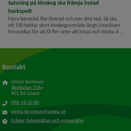
2023-08-22
Satsning på lövskog ska främja hotad
hackspett
Färre barrträd, fler lövträd och mer död ved. Så ska
ett 130 hektar stort lövskogsområde längs Umeälven
förvandlas för att få fler arter att trivas och stärka d...
Kontakt
Umeå kommun
Länk till annan webbplats, öppnas i nytt f
Skolgatan 31A
901 84 Umeå
090-16 10 00
umea.kommun@umea.se
Frågor, felanmälan och synpunkter