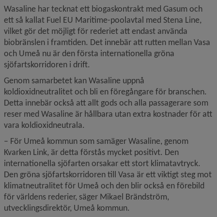
Wasaline har tecknat ett biogaskontrakt med Gasum och 
ett så kallat Fuel EU Maritime-poolavtal med Stena Line, 
vilket gör det möjligt för rederiet att endast använda 
biobränslen i framtiden. Det innebär att rutten mellan Vasa 
och Umeå nu är den första internationella gröna 
sjöfartskorridoren i drift.
Genom samarbetet kan Wasaline uppnå 
koldioxidneutralitet och bli en föregångare för branschen. 
Detta innebär också att allt gods och alla passagerare som 
reser med Wasaline är hållbara utan extra kostnader för att 
vara koldioxidneutrala.
– För Umeå kommun som samäger Wasaline, genom 
Kvarken Link, är detta förstås mycket positivt. Den 
internationella sjöfarten orsakar ett stort klimatavtryck. 
Den gröna sjöfartskorridoren till Vasa är ett viktigt steg mot 
klimatneutralitet för Umeå och den blir också en förebild 
för världens rederier, säger Mikael Brändström, 
utvecklingsdirektör, Umeå kommun.