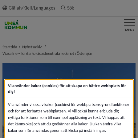
ll innehållet
Giälah/Kieli/Languages
Sök
MENY
nivå i brödsmulenavigeringen
Startsida
Nyhetsarkiv
nivå i brödsmulenavigering
Wasaline – första koldioxidneutrala rederiet i Östersjön
Vi använder kakor (cookies) för att skapa en bättre webbplats för
dig!
Vi använder vi oss av kakor (cookies) för webbplatsens grundfunktioner
och för att förbättra webbplatsen. Vi vill också kunna erbjuda dig
nyttiga funktioner som till exempel uppläsning av text. Vi hoppas att
det känns okej och att du godkänner alla kakor. Du kan ändra vilka
kakor som får användas genom att klicka på inställningar.