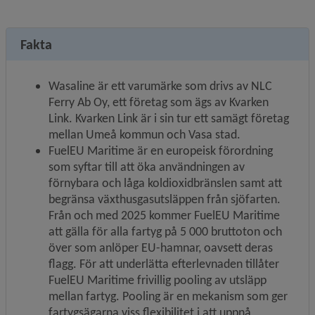
Fakta
Wasaline är ett varumärke som drivs av NLC 
Ferry Ab Oy, ett företag som ägs av Kvarken 
Link. Kvarken Link är i sin tur ett samägt företag 
mellan Umeå kommun och Vasa stad.
FuelEU Maritime är en europeisk förordning 
som syftar till att öka användningen av 
förnybara och låga koldioxidbränslen samt att 
begränsa växthusgasutsläppen från sjöfarten. 
Från och med 2025 kommer FuelEU Maritime 
att gälla för alla fartyg på 5 000 bruttoton och 
över som anlöper EU-hamnar, oavsett deras 
flagg. För att underlätta efterlevnaden tillåter 
FuelEU Maritime frivillig pooling av utsläpp 
mellan fartyg. Pooling är en mekanism som ger 
fartygsägarna viss flexibilitet i att uppnå 