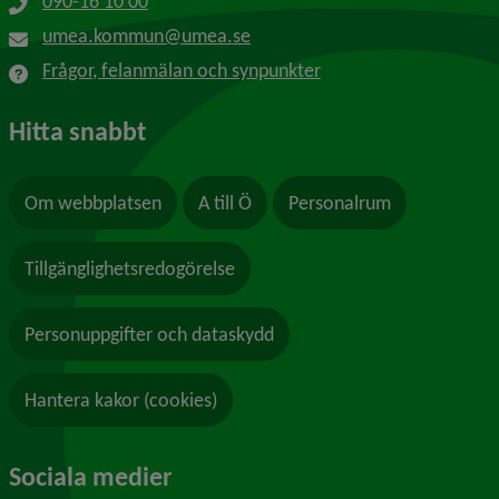
090-16 10 00
umea.kommun@umea.se
Frågor, felanmälan och synpunkter
Hitta snabbt
Om webbplatsen
A till Ö
Personalrum
Tillgänglighetsredogörelse
Personuppgifter och dataskydd
Hantera kakor (cookies)
Sociala medier