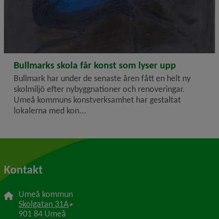
2025-03-10
Bullmarks skola får konst som lyser upp
Bullmark har under de senaste åren fått en helt ny
skolmiljö efter nybyggnationer och renoveringar.
Umeå kommuns konstverksamhet har gestaltat
lokalerna med kon...
Kontakt
Umeå kommun
Länk till annan webbplats, öppnas i nytt f
Skolgatan 31A
901 84 Umeå