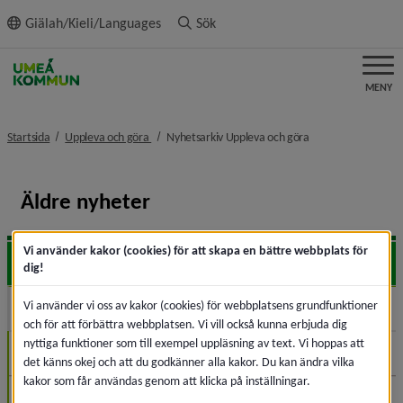
ll innehållet
Giälah/Kieli/Languages
Sök
MENY
nivå i brödsmulenavigeringen
nivå i brödsmulena
Startsida
Uppleva och göra
Nyhetsarkiv Uppleva och göra
Äldre nyheter
Vi använder kakor (cookies) för att skapa en bättre webbplats för
2026
Expa
dig!
Vi använder vi oss av kakor (cookies) för webbplatsens grundfunktioner
2025
Expa
och för att förbättra webbplatsen. Vi vill också kunna erbjuda dig
nyttiga funktioner som till exempel uppläsning av text. Vi hoppas att
December (2)
det känns okej och att du godkänner alla kakor. Du kan ändra vilka
kakor som får användas genom att klicka på inställningar.
November (2)