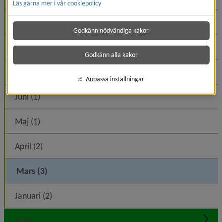
Läs gärna mer i vår cookiepolicy
Oktober (2)
Godkänn nödvändiga kakor
Augusti (1)
Godkänn alla kakor
Juli (3)
Anpassa inställningar
Juni (1)
Maj (1)
April (2)
Mars (3)
Januari (2)
2024
Expa