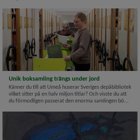
2025-03-19
Unik boksamling trängs under jord
Känner du till att Umeå huserar Sveriges depåbibliotek
vilket sitter på en halv miljon titlar? Och visste du att
du förmodligen passerat den enorma samlingen bö...