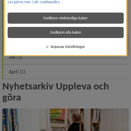
Läs gärna mer i vår cookiepolicy
November (3)
Godkänn nödvändiga kakor
Oktober (1)
Godkänn alla kakor
Augusti (3)
Anpassa inställningar
Juli (1)
April (1)
Nyhetsarkiv Uppleva och 
göra