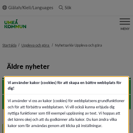
ll innehållet
Giälah/Kieli/Languages
Sök
MENY
nivå i brödsmulenavigeringen
nivå i brödsmulena
Startsida
Uppleva och göra
Nyhetsarkiv Uppleva och göra
Äldre nyheter
Vi använder kakor (cookies) för att skapa en bättre webbplats för
2026
Expa
dig!
Vi använder vi oss av kakor (cookies) för webbplatsens grundfunktioner
2025
Expa
och för att förbättra webbplatsen. Vi vill också kunna erbjuda dig
nyttiga funktioner som till exempel uppläsning av text. Vi hoppas att
2024
Expa
det känns okej och att du godkänner alla kakor. Du kan ändra vilka
kakor som får användas genom att klicka på inställningar.
December (1)