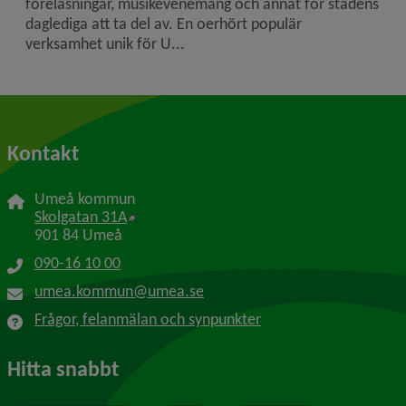
föreläsningar, musikevenemang och annat för stadens
daglediga att ta del av. En oerhört populär
verksamhet unik för U...
Kontakt
Umeå kommun
Länk till annan webbplats, öppnas i nytt f
Skolgatan 31A
901 84 Umeå
090-16 10 00
umea.kommun@umea.se
Frågor, felanmälan och synpunkter
Hitta snabbt