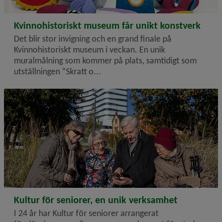
2024-08-26
Kvinnohistoriskt museum får unikt konstverk
Det blir stor invigning och en grand finale på
Kvinnohistoriskt museum i veckan. En unik
muralmålning som kommer på plats, samtidigt som
utställningen ”Skratt o...
2024-08-13
Kultur för seniorer, en unik verksamhet
I 24 år har Kultur för seniorer arrangerat