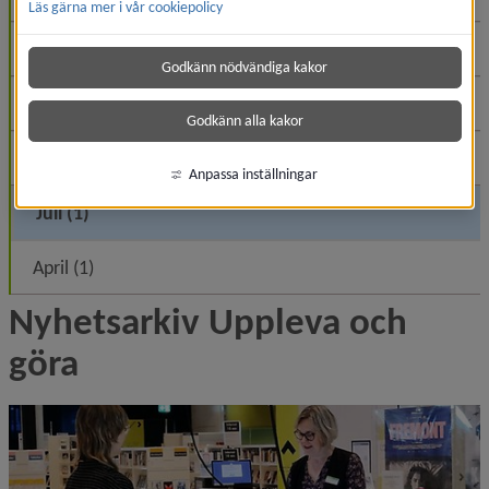
Läs gärna mer i vår cookiepolicy
November (3)
Godkänn nödvändiga kakor
Oktober (1)
Godkänn alla kakor
Augusti (3)
Anpassa inställningar
Juli (1)
April (1)
Nyhetsarkiv Uppleva och 
göra