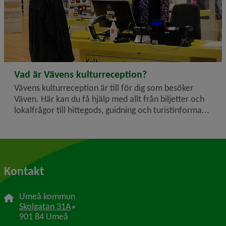
2024-07-30
Vad är Vävens kulturreception?
Vävens kulturreception är till för dig som besöker
Väven. Här kan du få hjälp med allt från biljetter och
lokalfrågor till hittegods, guidning och turistinforma...
Kontakt
Umeå kommun
Länk till annan webbplats, öppnas i nytt f
Skolgatan 31A
901 84 Umeå