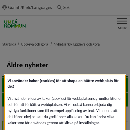
ll innehållet
Giälah/Kieli/Languages
Sök
MENY
nivå i brödsmulenavigeringen
nivå i brödsmulena
Startsida
Uppleva och göra
Nyhetsarkiv Uppleva och göra
Äldre nyheter
Vi använder kakor (cookies) för att skapa en bättre webbplats för
2026
Expa
dig!
Vi använder vi oss av kakor (cookies) för webbplatsens grundfunktioner
2025
Expa
och för att förbättra webbplatsen. Vi vill också kunna erbjuda dig
nyttiga funktioner som till exempel uppläsning av text. Vi hoppas att
2024
Expa
det känns okej och att du godkänner alla kakor. Du kan ändra vilka
kakor som får användas genom att klicka på inställningar.
December (1)