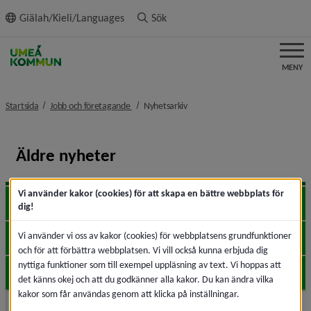
ll innehållet
Giälah/Kieli/Languages
Sök
MENY
nivå i brödsmulenavigeringen
nivå i brödsmulenavigeringen
Startsida
Jobb och företagande
Nyhetsarkiv
Äldre nyheter
Vi använder kakor (cookies) för att skapa en bättre webbplats för
2026
Expa
dig!
Vi använder vi oss av kakor (cookies) för webbplatsens grundfunktioner
2025
Expa
och för att förbättra webbplatsen. Vi vill också kunna erbjuda dig
nyttiga funktioner som till exempel uppläsning av text. Vi hoppas att
2024
Expa
det känns okej och att du godkänner alla kakor. Du kan ändra vilka
kakor som får användas genom att klicka på inställningar.
2023
Expa