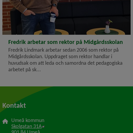
2023-01-13
Fredrik arbetar som rektor på Midgårdsskolan
Fredrik Lindmark arbetar sedan 2006 som rektor på
Midgårdsskolan. Uppdraget som rektor handlar i
huvudsak om att leda och samordna det pedagogiska
arbetet på sk...
Kontakt
Umeå kommun
Länk till annan webbplats, öppnas i nytt f
Skolgatan 31A
901 84 Umeå