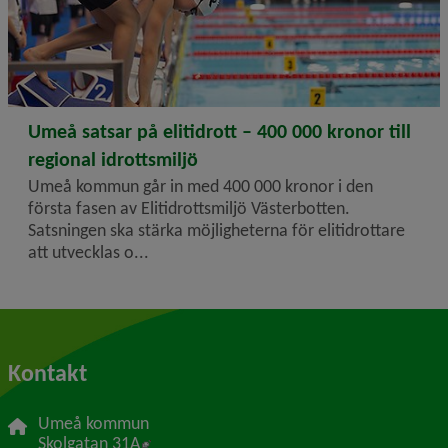
2026-02-04
Umeå satsar på elitidrott – 400 000 kronor till
regional idrottsmiljö
Umeå kommun går in med 400 000 kronor i den
första fasen av Elitidrottsmiljö Västerbotten.
Satsningen ska stärka möjligheterna för elitidrottare
att utvecklas o...
Kontakt
Umeå kommun
Länk till annan webbplats, öppnas i nytt f
Skolgatan 31A