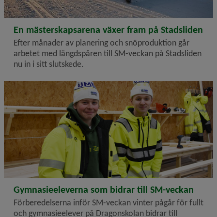
2026-02-17
En mästerskapsarena växer fram på Stadsliden
Efter månader av planering och snöproduktion går
arbetet med längdspåren till SM-veckan på Stadsliden
nu in i sitt slutskede.
2026-02-10
Gymnasieeleverna som bidrar till SM-veckan
Förberedelserna inför SM-veckan vinter pågår för fullt
och gymnasieelever på Dragonskolan bidrar till