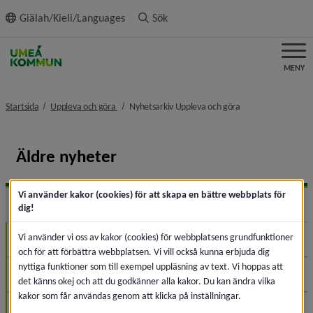
ll innehållet
Giälah/Kieli/Languages
Sök
MENY
nivå i brödsmulenavigeringen
nivå i brödsmulena
Startsida
Uppleva och göra
Nyhetsarkiv Uppleva och göra
Äldre nyheter
Vi använder kakor (cookies) för att skapa en bättre webbplats för
2026
Expa
dig!
Vi använder vi oss av kakor (cookies) för webbplatsens grundfunktioner
Augusti (2)
och för att förbättra webbplatsen. Vi vill också kunna erbjuda dig
nyttiga funktioner som till exempel uppläsning av text. Vi hoppas att
Juli (6)
det känns okej och att du godkänner alla kakor. Du kan ändra vilka
kakor som får användas genom att klicka på inställningar.
Juni (15)