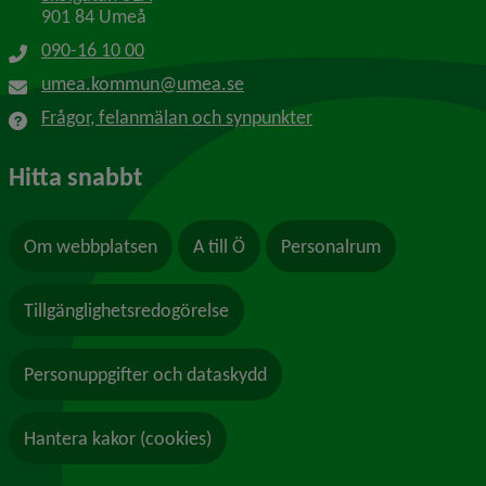
901 84 Umeå
090-16 10 00
umea.kommun@umea.se
Frågor, felanmälan och synpunkter
Hitta snabbt
Om webbplatsen
A till Ö
Personalrum
Tillgänglighetsredogörelse
Personuppgifter och dataskydd
Hantera kakor (cookies)