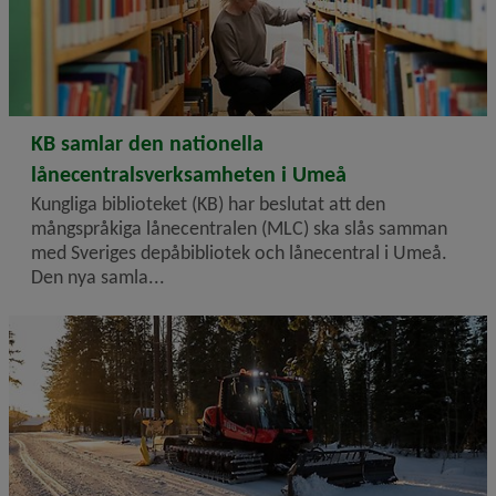
2026-02-23
KB samlar den nationella
lånecentralsverksamheten i Umeå
Kungliga biblioteket (KB) har beslutat att den
mångspråkiga lånecentralen (MLC) ska slås samman
med Sveriges depåbibliotek och lånecentral i Umeå.
Den nya samla...