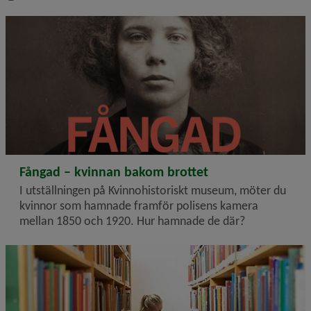
2026-02-25
Fångad – kvinnan bakom brottet
I utställningen på Kvinnohistoriskt museum, möter du
kvinnor som hamnade framför polisens kamera
mellan 1850 och 1920. Hur hamnade de där?