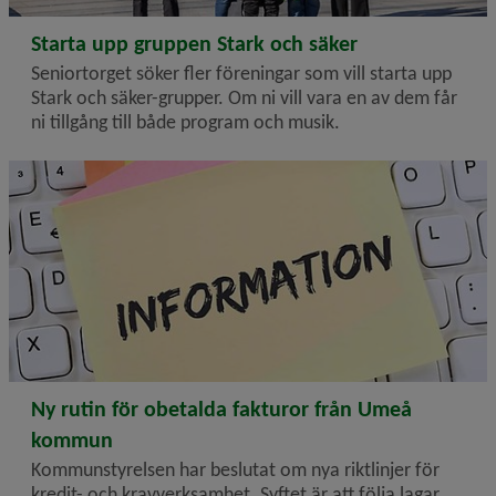
2026-01-19
Starta upp gruppen Stark och säker
Seniortorget söker fler föreningar som vill starta upp
Stark och säker-grupper. Om ni vill vara en av dem får
ni tillgång till både program och musik.
2026-01-10
Ny rutin för obetalda fakturor från Umeå
kommun
Kommunstyrelsen har beslutat om nya riktlinjer för
kredit- och kravverksamhet. Syftet är att följa lagar