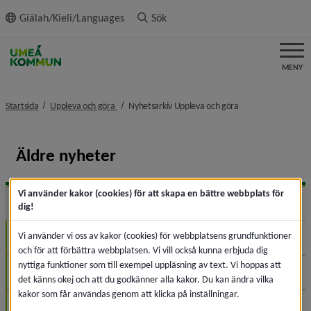
ll innehållet
Giälah/Kieli/Languages
Sök
MENY
nivå i brödsmulenavigeringen
nivå i brödsmulena
Startsida
Uppleva och göra
Nyhetsarkiv Uppleva och göra
Äldre nyheter
Vi använder kakor (cookies) för att skapa en bättre webbplats för
2026
Expa
dig!
Vi använder vi oss av kakor (cookies) för webbplatsens grundfunktioner
Augusti (2)
och för att förbättra webbplatsen. Vi vill också kunna erbjuda dig
nyttiga funktioner som till exempel uppläsning av text. Vi hoppas att
Juli (6)
det känns okej och att du godkänner alla kakor. Du kan ändra vilka
kakor som får användas genom att klicka på inställningar.
Juni (15)