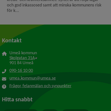
och god inkassosed samt att minska kommunens risk
för k...
Kontakt
Umeå kommun
Länk till annan webbplats, öppnas i nytt f
Skolgatan 31A
901 84 Umeå
090-16 10 00
umea.kommun@umea.se
Frågor, felanmälan och synpunkter
Hitta snabbt