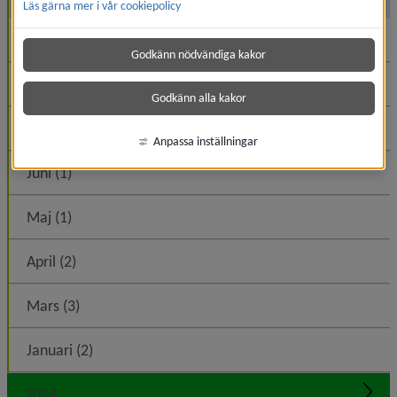
Läs gärna mer i vår cookiepolicy
Oktober (2)
Godkänn nödvändiga kakor
Augusti (1)
Godkänn alla kakor
Juli (3)
Anpassa inställningar
Juni (1)
Maj (1)
April (2)
Mars (3)
Januari (2)
2024
Expa