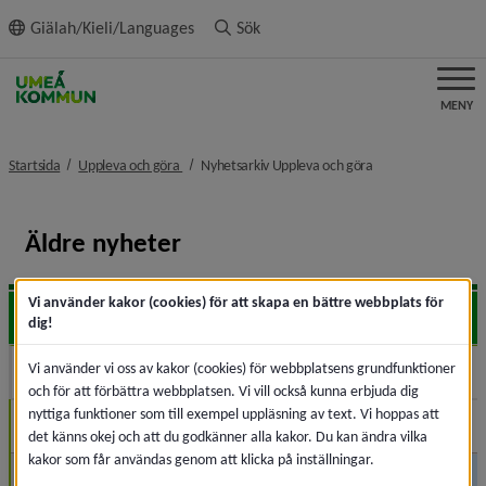
ll innehållet
Giälah/Kieli/Languages
Sök
MENY
nivå i brödsmulenavigeringen
nivå i brödsmulena
Startsida
Uppleva och göra
Nyhetsarkiv Uppleva och göra
Äldre nyheter
Vi använder kakor (cookies) för att skapa en bättre webbplats för
2026
Expa
dig!
Vi använder vi oss av kakor (cookies) för webbplatsens grundfunktioner
2025
Expa
och för att förbättra webbplatsen. Vi vill också kunna erbjuda dig
nyttiga funktioner som till exempel uppläsning av text. Vi hoppas att
December (2)
det känns okej och att du godkänner alla kakor. Du kan ändra vilka
kakor som får användas genom att klicka på inställningar.
November (2)