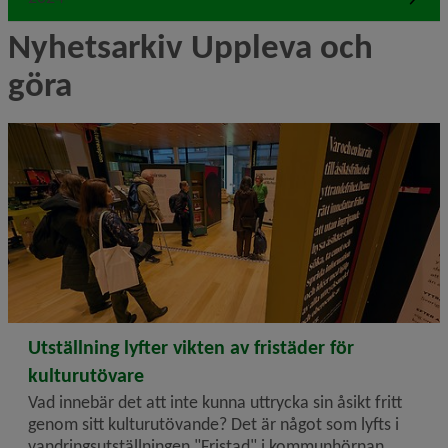
Nyhetsarkiv Uppleva och 
göra
2025-11-10
Utställning lyfter vikten av fristäder för
kulturutövare
Vad innebär det att inte kunna uttrycka sin åsikt fritt
genom sitt kultur­utövande? Det är något som lyfts i
vandringsutställningen "Fristad" i kommunhörnan