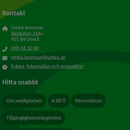
Kontakt
Umeå kommun
Länk till annan webbplats, öppnas i nytt f
Skolgatan 31A
901 84 Umeå
090-16 10 00
umea.kommun@umea.se
Frågor, felanmälan och synpunkter
Hitta snabbt
Om webbplatsen
A till Ö
Personalrum
Tillgänglighetsredogörelse