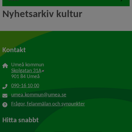
Nyhetsarkiv kultur
Kontakt
Umeå kommun
Länk till annan webbplats, öppnas i nytt f
Skolgatan 31A
901 84 Umeå
090-16 10 00
umea.kommun@umea.se
Frågor, felanmälan och synpunkter
Hitta snabbt