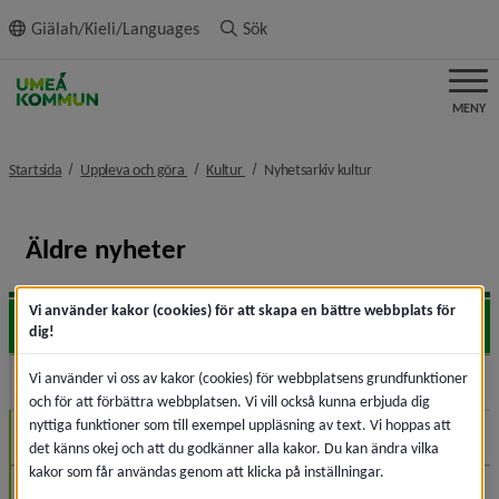
ll innehållet
Giälah/Kieli/Languages
Sök
MENY
nivå i brödsmulenavigeringen
nivå i brödsmulenavigeringen
nivå i brödsmulenavi
Startsida
Uppleva och göra
Kultur
Nyhetsarkiv kultur
Äldre nyheter
Vi använder kakor (cookies) för att skapa en bättre webbplats för
2026
Expa
dig!
Vi använder vi oss av kakor (cookies) för webbplatsens grundfunktioner
2025
Expa
och för att förbättra webbplatsen. Vi vill också kunna erbjuda dig
nyttiga funktioner som till exempel uppläsning av text. Vi hoppas att
November (1)
det känns okej och att du godkänner alla kakor. Du kan ändra vilka
kakor som får användas genom att klicka på inställningar.
Oktober (1)