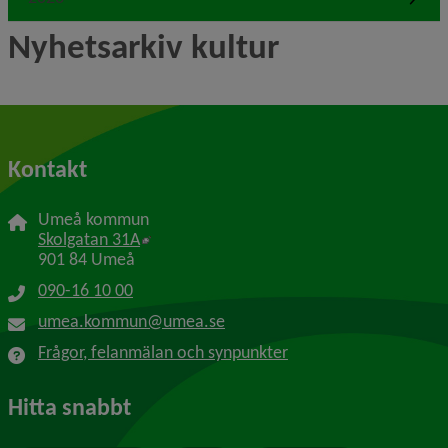
Nyhetsarkiv kultur
Kontakt
Umeå kommun
Länk till annan webbplats, öppnas i nytt f
Skolgatan 31A
901 84 Umeå
090-16 10 00
umea.kommun@umea.se
Frågor, felanmälan och synpunkter
Hitta snabbt