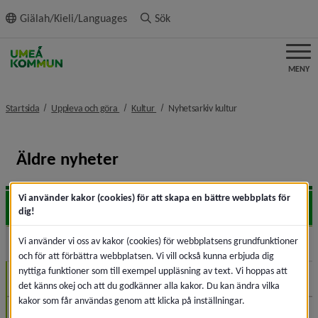
ll innehållet
Giälah/Kieli/Languages
Sök
MENY
nivå i brödsmulenavigeringen
nivå i brödsmulenavigeringen
nivå i brödsmulenavi
Startsida
Uppleva och göra
Kultur
Nyhetsarkiv kultur
Äldre nyheter
Vi använder kakor (cookies) för att skapa en bättre webbplats för
2026
Expa
dig!
Vi använder vi oss av kakor (cookies) för webbplatsens grundfunktioner
2025
Expa
och för att förbättra webbplatsen. Vi vill också kunna erbjuda dig
nyttiga funktioner som till exempel uppläsning av text. Vi hoppas att
November (1)
det känns okej och att du godkänner alla kakor. Du kan ändra vilka
kakor som får användas genom att klicka på inställningar.
Oktober (1)