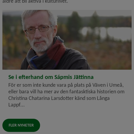
äldre att bli aktiva i kulturlivet.
2024-11-29
Se i efterhand om Sápmis Jättinna
För er som inte kunde vara på plats på Väven i Umeå,
eller bara vill ha mer av den fantasktiska historien om
Christina Chatarina Larsdotter känd som Långa
Lappf...
FLER NYHETER