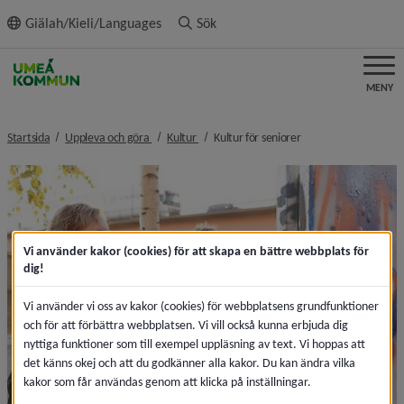
ll innehållet
Giälah/Kieli/Languages
Sök
MENY
nivå i brödsmulenavigeringen
nivå i brödsmulenavigeringen
nivå i brödsmulenavi
Startsida
Uppleva och göra
Kultur
Kultur för seniorer
Vi använder kakor (cookies) för att skapa en bättre webbplats för
dig!
Vi använder vi oss av kakor (cookies) för webbplatsens grundfunktioner
och för att förbättra webbplatsen. Vi vill också kunna erbjuda dig
nyttiga funktioner som till exempel uppläsning av text. Vi hoppas att
det känns okej och att du godkänner alla kakor. Du kan ändra vilka
kakor som får användas genom att klicka på inställningar.