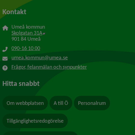
Kontakt
Umeå kommun
Länk till annan webbplats, öppnas i nytt f
Skolgatan 31A
901 84 Umeå
090-16 10 00
umea.kommun@umea.se
Frågor, felanmälan och synpunkter
Hitta snabbt
Om webbplatsen
A till Ö
Personalrum
Tillgänglighetsredogörelse