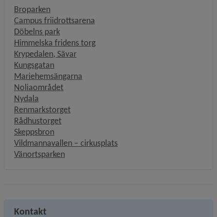
Broparken
Campus friidrottsarena
Döbelns park
Himmelska fridens torg
Krypedalen, Sävar
Kungsgatan
Mariehemsängarna
Noliaområdet
Nydala
Renmarkstorget
Rådhustorget
Skeppsbron
Vildmannavallen – cirkusplats
Vänortsparken
Kontakt