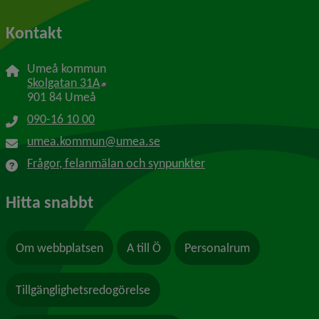
Kontakt
Umeå kommun
Länk till annan webbplats, öppnas i nytt f
Skolgatan 31A
901 84 Umeå
090-16 10 00
umea.kommun@umea.se
Frågor, felanmälan och synpunkter
Hitta snabbt
Om webbplatsen
A till Ö
Personalrum
Tillgänglighetsredogörelse