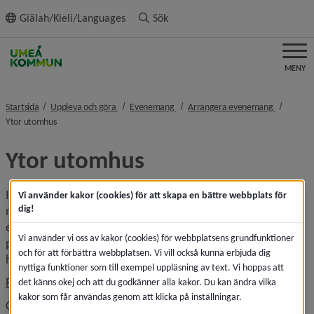
ll innehållet
Giälah/Kieli/Languages
Sök
MENY
nivå i brödsmulenavigeringen
nivå i brödsmulenavigeringen
nivå i brö
Startsida
Uppleva och göra
Evenemang
Arrangera evenemang
nivå i brödsmulenavigeringen
Ytor utomhus
Ytor utomhus
I Umeå är det bara några minuter till en park eller ett 
Vi använder kakor (cookies) för att skapa en bättre webbplats för
dig!
naturområde. Här är populära platser samlade för 
evenemang utomhus, både torg och parker. Det finns fler 
Vi använder vi oss av kakor (cookies) för webbplatsens grundfunktioner
parker och platser där evenemang kan hållas, läs mer på 
och för att förbättra webbplatsen. Vi vill också kunna erbjuda dig
huvudsidan för parker och grönytor:
nyttiga funktioner som till exempel uppläsning av text. Vi hoppas att
Parker och grönytor
det känns okej och att du godkänner alla kakor. Du kan ändra vilka
kakor som får användas genom att klicka på inställningar.
Om du behöver internet för ditt evenemang, kontakta 