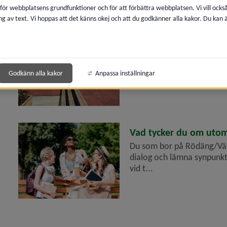
 för webbplatsens grundfunktioner och för att förbättra webbplatsen. Vi vill ocks
ng av text. Vi hoppas att det känns okej och att du godkänner alla kakor. Du kan
2026-05-20
Ny lekyta vid Västra E
Umeå kommun fortsätter ar
attraktiv och inbjudande 
Godkänn alla kakor
Anpassa inställningar
Esplanade...
2026-05-19
Vad tycker du om uto
Du som bor på Rödäng/Väst
era
dialog och lämna synpunkte
vid t...
era