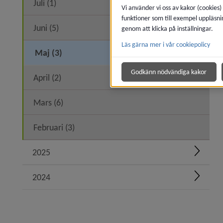
Juli (1)
Vi använder vi oss av kakor (cookies)
funktioner som till exempel uppläsni
Juni (5)
genom att klicka på inställningar.
Läs gärna mer i vår cookiepolicy
Maj (3)
Godkänn nödvändiga kakor
April (2)
Mars (6)
Februari (3)
2025
Expand
2024
Expand