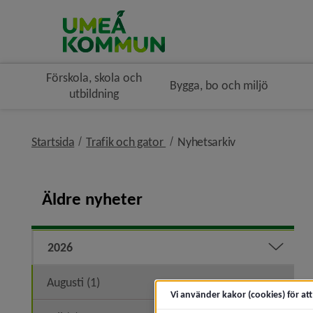
Förskola, skola och
Bygga, bo och miljö
utbildning
nivå i brödsmulenavigeringen
nivå i brödsmul
Startsida
Trafik och gator
Nyhetsarkiv
Äldre nyheter
2026
Expand
Augusti (1)
Vi använder kakor (cookies) för at