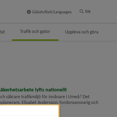
Till innehållet
Sök
Giälah/Kieli/Languages
Trafik och gator
töd
Uppleva och göra
kerhets­arbete lyfts nationellt
och säkrare trafikmiljö för invånare i Umeå? Det
ikplanerare, Elisabet Andersson, fordonsansvarig och