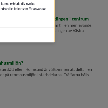
å kunna erbjuda dig nyttiga
 ändra vilka kakor som får användas
splanaden – en del av utvecklingen i centrum
betet med att utveckla centrum till en mer levande,
plats. Som en del av stadsomvandlingen av Västra
mhusmiljön?
erslätt eller i Holmsund är välkommen att delta i en
r på utomhusmiljön i stadsdelarna. Träffarna hålls