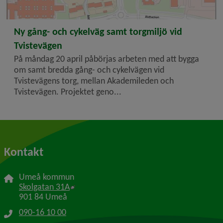
2026-04-14
Ny gång- och cykelväg samt torgmiljö vid
Tvistevägen
På måndag 20 april påbörjas arbeten med att bygga
om samt bredda gång- och cykelvägen vid
Tvistevägens torg, mellan Akademileden och
Tvistevägen. Projektet geno...
Kontakt
Umeå kommun
Länk till annan webbplats, öppnas i nytt f
Skolgatan 31A
901 84 Umeå
090-16 10 00