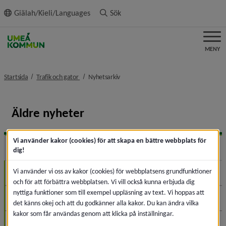
ll innehållet
Giälah/Kieli/Languages
Sök
MENY
nivå i brödsmulenavigeringen
nivå i brödsmulenavigeringen
Startsida
Trafik och gator
Nyhetsarkiv
Äldre nyheter
Vi använder kakor (cookies) för att skapa en bättre webbplats för
2026
Expa
dig!
Vi använder vi oss av kakor (cookies) för webbplatsens grundfunktioner
Augusti (1)
och för att förbättra webbplatsen. Vi vill också kunna erbjuda dig
nyttiga funktioner som till exempel uppläsning av text. Vi hoppas att
Juli (1)
det känns okej och att du godkänner alla kakor. Du kan ändra vilka
kakor som får användas genom att klicka på inställningar.
Juni (5)