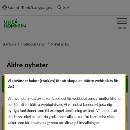
ll innehållet
Giälah/Kieli/Languages
Sök
MENY
nivå i brödsmulenavigeringen
nivå i brödsmulenavigeringen
Startsida
Trafik och gator
Nyhetsarkiv
Äldre nyheter
Vi använder kakor (cookies) för att skapa en bättre webbplats för
2026
Expa
dig!
Vi använder vi oss av kakor (cookies) för webbplatsens grundfunktioner
2025
Expa
och för att förbättra webbplatsen. Vi vill också kunna erbjuda dig
nyttiga funktioner som till exempel uppläsning av text. Vi hoppas att
November (1)
det känns okej och att du godkänner alla kakor. Du kan ändra vilka
kakor som får användas genom att klicka på inställningar.
Augusti (1)