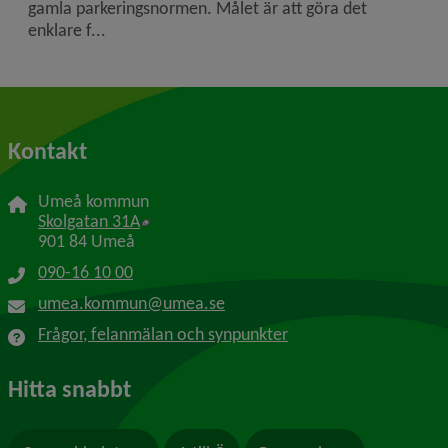
gamla parkerings­normen. Målet är att göra det
enklare f...
Kontakt
Umeå kommun
Länk till annan webbplats, öppnas i nytt f
Skolgatan 31A
901 84 Umeå
090-16 10 00
umea.kommun@umea.se
Frågor, felanmälan och synpunkter
Hitta snabbt