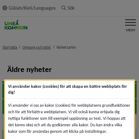
ll innehållet
Giälah/Kieli/Languages
Sök
MENY
nivå i brödsmulenavigeringen
nivå i brödsmulenavigeringen
Startsida
Omsorg och stöd
Nyhetsarkiv
Äldre nyheter
Vi använder kakor (cookies) för att skapa en bättre webbplats för
2026
Expa
dig!
Vi använder vi oss av kakor (cookies) för webbplatsens grundfunktioner
2025
Expa
och för att förbättra webbplatsen. Vi vill också kunna erbjuda dig
nyttiga funktioner som till exempel uppläsning av text. Vi hoppas att
2024
Expa
det känns okej och att du godkänner alla kakor. Du kan ändra vilka
kakor som får användas genom att klicka på inställningar.
December (3)