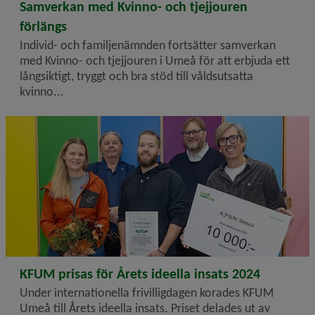
2024-12-18
Samverkan med Kvinno- och tjejjouren
förlängs
Individ- och familjenämnden fortsätter samverkan
med Kvinno- och tjejjouren i Umeå för att erbjuda ett
långsiktigt, tryggt och bra stöd till våldsutsatta
kvinno...
2024-12-06
KFUM prisas för Årets ideella insats 2024
Under internationella frivilligdagen korades KFUM
Umeå till Årets ideella insats. Priset delades ut av