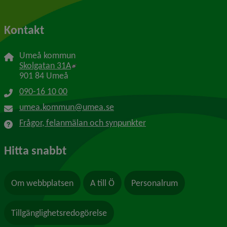
Kontakt
Umeå kommun
Länk till annan webbplats, öppnas i nytt f
Skolgatan 31A
901 84 Umeå
090-16 10 00
umea.kommun@umea.se
Frågor, felanmälan och synpunkter
Hitta snabbt
Om webbplatsen
A till Ö
Personalrum
Tillgänglighetsredogörelse