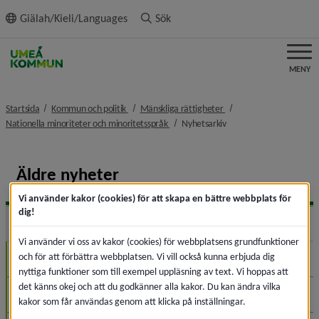
ll innehållet
Giälah/Kieli/Languages
Sök
MENY
nivå i brödsmulenavigeringen
nivå i brödsmulenaviger
Startsida
Kommun och politik
Mänskliga rättigheter
nivå i brödsmulenavigeringen
nivå i brödsmulenaviger
Nationella minoriteter och minoritetsspråk
Nyhetsarkiv
Äldre nyheter
Vi använder kakor (cookies) för att skapa en bättre webbplats för
dig!
2026
Expa
Vi använder vi oss av kakor (cookies) för webbplatsens grundfunktioner
och för att förbättra webbplatsen. Vi vill också kunna erbjuda dig
Augusti (4)
nyttiga funktioner som till exempel uppläsning av text. Vi hoppas att
det känns okej och att du godkänner alla kakor. Du kan ändra vilka
Juli (1)
kakor som får användas genom att klicka på inställningar.