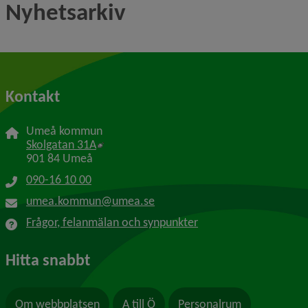
Nyhetsarkiv
Kontakt
Umeå kommun
Länk till annan webbplats, öppnas i nytt f
Skolgatan 31A
901 84 Umeå
090-16 10 00
umea.kommun@umea.se
Frågor, felanmälan och synpunkter
Hitta snabbt
Om webbplatsen
A till Ö
Personalrum