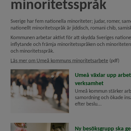
minoritetsspråk
Sverige har fem nationella minoriteter; judar, romer, sam
y för Förvaltningsområde för finska
nationellt minoritetsspråk är jiddisch, romani chib, samis
Kommunen arbetar aktivt för att skydda Sveriges nationella
y för Förvaltningsområde för meänkieli
inflytande och främja minoritetsspråken och minoriteternas
och minoritetsspråk.
y för Förvaltningsområde för samiska
, 1.9 MB.
Läs mer om Umeå kommuns minoritetsarbete
 (pdf)
y för Samråd
2026-06-10
Umeå växlar upp arbete
verksamhet
Umeå kommun stärker arbe
samordning och ökade insat
efter beslu...
2026-04-14
Ny besöksgrupp ska ge 