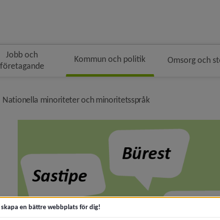
Jobb och
Kommun och politik
Omsorg och s
företagande
gen
ivå i brödsmulenavigeringen
nivå i brödsmulenav
Nationella minoriteter och minoritetsspråk
ny för Kommunfakta
y för Kommunens organisation
t skapa en bättre webbplats för dig!
 för Politik och demokrati