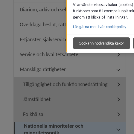
Vi använder vi oss av kakor (cookies)
Diarium, arkiv och sekretess
funktioner som till exempel uppläsni
Undermen
genom att klicka på inställningar.
Överklaga beslut, rättssäkerhet
Läs gärna mer i vår cookiepolicy
Undermeny
E-tjänster, självservice
Undermeny
Godkänn nödvändiga kakor
Service och kvalitetsarbete
Undermeny
Mänskliga rättigheter
Undermeny
Tillgänglighet och funktionsnedsättning
Undermeny
Jämställdhet
Undermen
Folkhälsa
Undermen
Nationella minoriteter och
Undermeny
minoritetsspråk