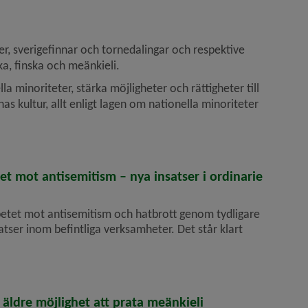
er, sverigefinnar och tornedalingar och respektive 
ka, finska och meänkieli.
 minoriteter, stärka möjligheter och rättigheter till 
 kultur, allt enligt lagen om nationella minoriteter 
t mot anti­semitism – nya insatser i ordinarie
tet mot antisemitism och hatbrott genom tydligare
ser inom befintliga verksamheter. Det står klart
äldre möjlighet att prata meänkieli