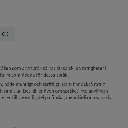
?
pråken som arvsspråk så har du särskilda rättigheter i 
tningsområdena för dessa språk.
åde muntligt och skriftligt. Barn har också rätt till 
 och samiska. Det gäller även om språket inte används i 
er till väsentlig del på finska, meänkieli och samiska.