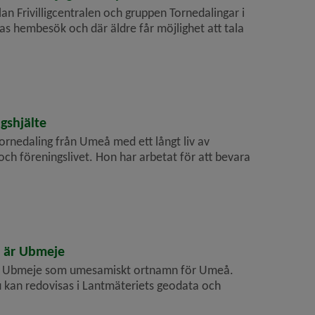
n Frivilligcentralen och gruppen Tornedalingar i
s hembesök och där äldre får möjlighet att tala
agshjälte
ornedaling från Umeå med ett långt liv av
h föreningslivet. Hon har arbetat för att bevara
å är Ubmeje
llt Ubmeje som umesamiskt ortnamn för Umeå.
 kan redovisas i Lant­mäteriets geodata och