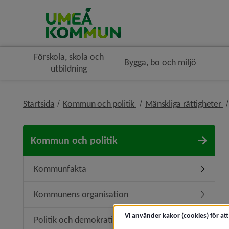
Förskola, skola och
Bygga, bo och miljö
utbildning
nivå i brödsmulenavigerin
n
Startsida
Kommun och politik
Mänskliga rättigheter
Kommun och politik
Kommunfakta
Underme
Kommunens organisation
Undermen
Vi använder kakor (cookies) för at
Politik och demokrati
Undermeny