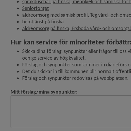
språkduschar på finska, meänkieli och samiska för
Seniortorget
äldreomsorg med samisk profil, Teg vård- och om
hemtjänst på finska
äldreomsorg på finska, Ersboda vård- och omsorg
Hur kan service för minoriteter förbättr
Skicka dina förslag, synpunkter eller frågor till oss 
och ge service av hög kvalitet.
Förslag och synpunkter som kommer in diarieförs oc
Det du skickar in till kommunen blir normalt offentl
Förslag och synpunkter redovisas på webbplatsen.
Mitt förslag/mina synpunkter: