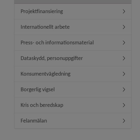
Projektfinansiering
Undermeny
Internationellt arbete
Undermeny
Press- och informationsmaterial
Undermen
Dataskydd, personuppgifter
Undermen
Konsumentvägledning
Undermen
Borgerlig vigsel
Undermeny
Kris och beredskap
Undermen
Felanmälan
Undermen