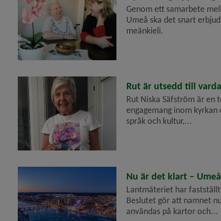
Genom ett samarbete mella
Umeå ska det snart erbjuda
 för Projektfinansiering
meänkieli.
 för Internationellt arbete
y för Press- och informationsmaterial
2026-04-14
Rut är utsedd till vard
y för Dataskydd, personuppgifter
Rut Niska Säfström är en t
engagemang inom kyrkan oc
språk och kultur,...
y för Konsumentvägledning
 för Borgerlig vigsel
y för Kris och beredskap
2026-04-14
Nu är det klart – Ume
Lantmäteriet har faststä
y för Felanmälan
Beslutet gör att namnet nu
användas på kartor och...