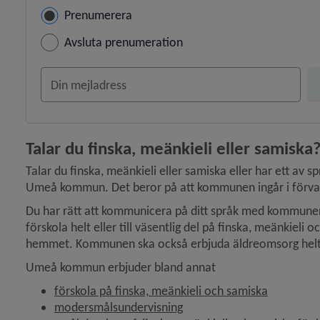
Hantera prenumeration
Prenumerera
Avsluta prenumeration
Din e-postadress
Talar du finska, meänkieli eller samiska
Talar du finska, meänkieli eller samiska eller har ett av s
Umeå kommun. Det beror på att kommunen ingår i förval
Du har rätt att kommunicera på ditt språk med kommunen, b
förskola helt eller till väsentlig del på finska, meänkieli
hemmet. Kommunen ska också erbjuda äldreomsorg helt ell
Umeå kommun erbjuder bland annat
förskola på finska, meänkieli och samiska
modersmålsundervisning