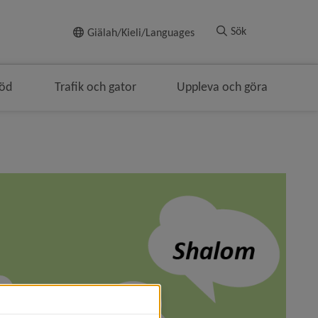
Till innehållet
Sök
Giälah/Kieli/Languages
töd
Trafik och gator
Uppleva och göra
igeringen