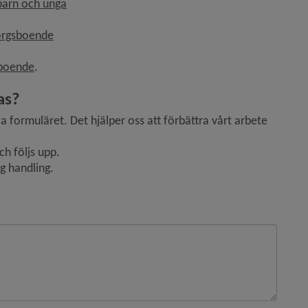
 barn och unga
sorgsboende
sboende
.
as?
via formuläret. Det hjälper oss att förbättra vårt arbete 
h följs upp.
ig handling.