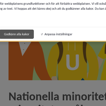
 för webbplatsens grundfunktioner och för att förbättra webbplatsen. Vi vill ocks
ng av text. Vi hoppas att det känns okej och att du godkänner alla kakor. Du kan
y för Diarium, arkiv och sekretess
 för Överklaga beslut, rättssäkerhet
 för E-tjänster, självservice
Godkänn alla kakor
Anpassa inställningar
 för Service och kvalitetsarbete
 för Mänskliga rättigheter
 för Tillgänglighet och funktionsnedsättning
y för Jämställdhet
Nationella minoritet
y för Folkhälsa
 för Nationella minoriteter och minoritetsspråk