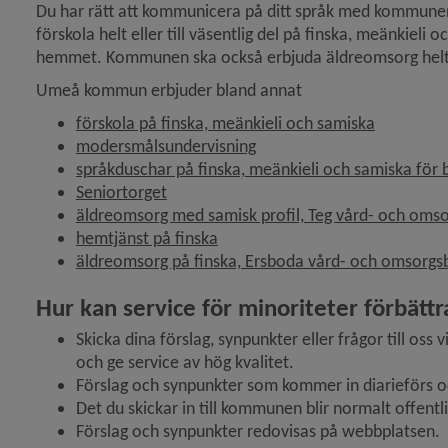
Du har rätt att kommunicera på ditt språk med kommunen, b
förskola helt eller till väsentlig del på finska, meänkieli
hemmet. Kommunen ska också erbjuda äldreomsorg helt ell
Umeå kommun erbjuder bland annat
förskola på finska, meänkieli och samiska
modersmålsundervisning
språkduschar på finska, meänkieli och samiska för
Seniortorget
äldreomsorg med samisk profil, Teg vård- och om
hemtjänst på finska
äldreomsorg på finska, Ersboda vård- och omsorg
Hur kan service för minoriteter förbättr
Skicka dina förslag, synpunkter eller frågor till oss 
och ge service av hög kvalitet.
Förslag och synpunkter som kommer in diarieförs oc
Det du skickar in till kommunen blir normalt offentl
Förslag och synpunkter redovisas på webbplatsen.