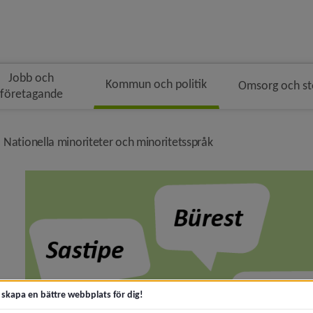
Jobb och
Kommun och politik
Omsorg och s
företagande
gen
ivå i brödsmulenavigeringen
nivå i brödsmulenav
Nationella minoriteter och minoritetsspråk
ny för Kommunfakta
y för Kommunens organisation
t skapa en bättre webbplats för dig!
 för Politik och demokrati