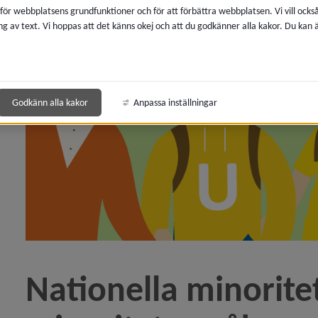
 för webbplatsens grundfunktioner och för att förbättra webbplatsen. Vi vill ocks
ng av text. Vi hoppas att det känns okej och att du godkänner alla kakor. Du kan
y för Diarium, arkiv och sekretess
 för Överklaga beslut, rättssäkerhet
 för E-tjänster, självservice
Godkänn alla kakor
Anpassa inställningar
 för Service och kvalitetsarbete
 för Mänskliga rättigheter
 för Tillgänglighet och funktionsnedsättning
y för Jämställdhet
Nationella minoritet
y för Folkhälsa
 för Nationella minoriteter och minoritetsspråk