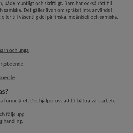
åde muntligt och skriftligt. Barn har också rätt till 
 och samiska. Det gäller även om språket inte används i 
er till väsentlig del på finska, meänkieli och samiska.
 barn och unga
sorgsboende
sboende
.
as?
via formuläret. Det hjälper oss att förbättra vårt arbete 
h följs upp.
ig handling.