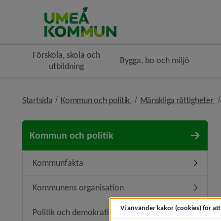
Förskola, skola och
Bygga, bo och miljö
utbildning
nivå i brödsmulenavigerin
n
Startsida
Kommun och politik
Mänskliga rättigheter
Kommun och politik
Kommunfakta
Underme
Kommunens organisation
Undermen
Vi använder kakor (cookies) för at
Politik och demokrati
Undermeny