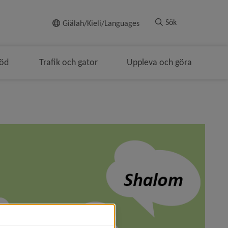
Till innehållet
Sök
Giälah/Kieli/Languages
töd
Trafik och gator
Uppleva och göra
igeringen