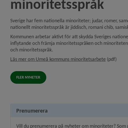
minoritetsspråk
Sverige har fem nationella minoriteter; judar, romer, sam
y för Förvaltningsområde för finska
nationellt minoritetsspråk är jiddisch, romani chib, samis
Kommunen arbetar aktivt för att skydda Sveriges nationella
y för Förvaltningsområde för meänkieli
inflytande och främja minoritetsspråken och minoriteternas
och minoritetsspråk.
y för Förvaltningsområde för samiska
, 1.9 MB.
Läs mer om Umeå kommuns minoritetsarbete
 (pdf)
y för Samråd
FLER NYHETER
Prenumerera
Vill du prenumerera på nyheter om minoriteter? Som p