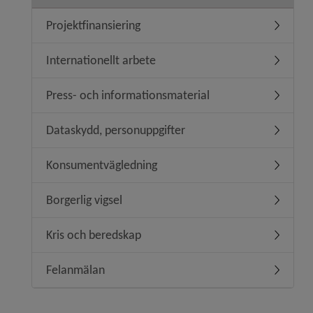
Projektfinansiering
Undermeny
Internationellt arbete
Undermeny
Press- och informationsmaterial
Undermen
Dataskydd, personuppgifter
Undermen
Konsumentvägledning
Undermen
Borgerlig vigsel
Undermeny
Kris och beredskap
Undermen
Felanmälan
Undermen