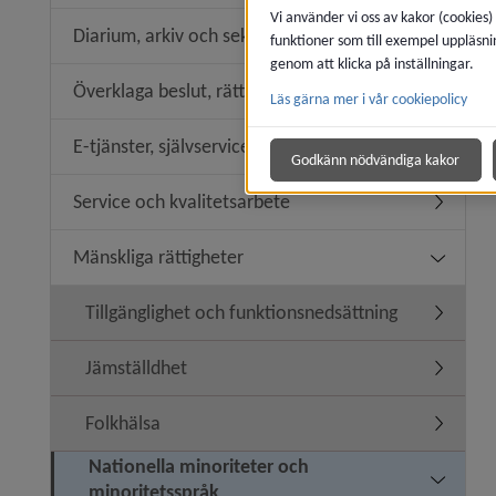
Vi använder vi oss av kakor (cookies)
Diarium, arkiv och sekretess
funktioner som till exempel uppläsni
Undermen
genom att klicka på inställningar.
Överklaga beslut, rättssäkerhet
Läs gärna mer i vår cookiepolicy
Undermeny
E-tjänster, självservice
Undermeny
Godkänn nödvändiga kakor
Service och kvalitetsarbete
Undermeny
Mänskliga rättigheter
Undermeny
Tillgänglighet och funktionsnedsättning
Undermeny
Jämställdhet
Undermen
Folkhälsa
Undermen
Nationella minoriteter och
Undermeny
minoritetsspråk