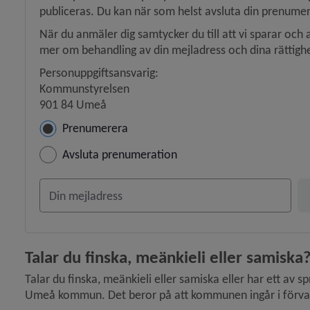
publiceras. Du kan när som helst avsluta din prenumer
 för Projektfinansiering
När du anmäler dig samtycker du till att vi sparar och 
mer om behandling av din mejladress och dina rättighe
 för Internationellt arbete
Personuppgiftsansvarig:
Kommunstyrelsen
y för Press- och informationsmaterial
901 84 Umeå
Hantera prenumeration
Prenumerera
y för Dataskydd, personuppgifter
Avsluta prenumeration
y för Konsumentvägledning
Din e-postadress
 för Borgerlig vigsel
y för Kris och beredskap
Talar du finska, meänkieli eller samiska
y för Felanmälan
Talar du finska, meänkieli eller samiska eller har ett av s
Umeå kommun. Det beror på att kommunen ingår i förval