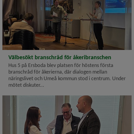
2025-10-28
Välbesökt branschråd för åkeribranschen
Hus 5 på Ersboda blev platsen för höstens första
branschråd för åkerierna, där dialogen mellan
näringslivet och Umeå kommun stod i centrum. Under
mötet diskuter...