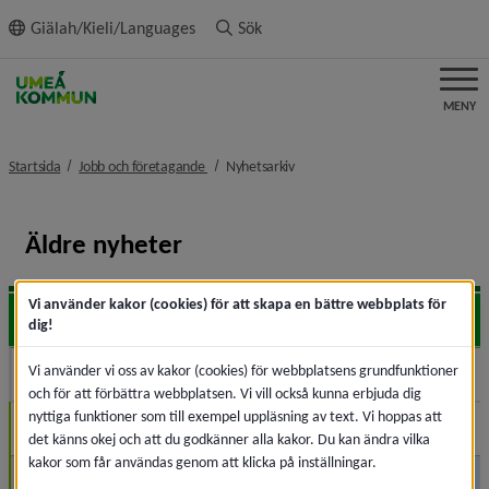
ll innehållet
Giälah/Kieli/Languages
Sök
MENY
nivå i brödsmulenavigeringen
nivå i brödsmulenavigeringen
Startsida
Jobb och företagande
Nyhetsarkiv
Äldre nyheter
Vi använder kakor (cookies) för att skapa en bättre webbplats för
2026
Expa
dig!
Vi använder vi oss av kakor (cookies) för webbplatsens grundfunktioner
2025
Expa
och för att förbättra webbplatsen. Vi vill också kunna erbjuda dig
nyttiga funktioner som till exempel uppläsning av text. Vi hoppas att
December (1)
det känns okej och att du godkänner alla kakor. Du kan ändra vilka
kakor som får användas genom att klicka på inställningar.
Oktober (3)