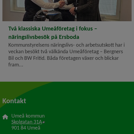
2025-10-16
Två klassiska Umeåföretag i fokus –
näringslivsbesök på Ersboda
Kommunstyrelsens näringslivs- och arbetsutskott har i
veckan besökt två välkända Umeåföretag – Bergners
Bil och BW Fritid. Båda företagen växer och blickar
fram...
Kontakt
Umeå kommun
Länk till annan webbplats, öppnas i nytt f
Skolgatan 31A
901 84 Umeå