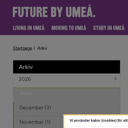
LIVING IN UMEÅ
MOVING TO UMEÅ
STUDY IN UMEÅ
nivå i brödsmulenavigeringen
Startpage
Arkiv
Arkiv
2026
Under
2025
Under
December (3)
Vi använder kakor (cookies) för at
November (1)