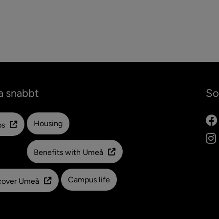
meny för 2021
a snabbt
So
Länk till en annan webbplats
Housing
ps
Benefits with Umeå
Campus life
cover Umeå