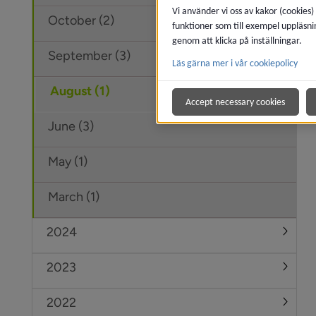
Vi använder vi oss av kakor (cookies)
October (2)
funktioner som till exempel uppläsni
genom att klicka på inställningar.
September (3)
Läs gärna mer i vår cookiepolicy
August (1)
Accept necessary cookies
June (3)
May (1)
March (1)
2024
Under
2023
Under
2022
Under