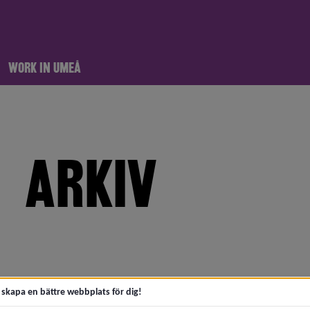
WORK IN UMEÅ
ARKIV
meny för 2026
meny för 2025
t skapa en bättre webbplats för dig!