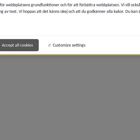
 för webbplatsens grundfunktioner och för att förbättra webbplatsen. Vi vill ocks
ng av text. Vi hoppas att det känns okej och att du godkänner alla kakor. Du kan
Accept all cookies
Customize settings
meny för 2024
meny för 2023
meny för 2022