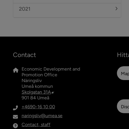
2021
Under
Contact
Hitt
Economic Development and 
Ma
Promotion Office
Näringsliv
Umeå kommun
External link, opens in new window.
Skolgatan 31A
901 84 Umeå
+4690-16 10 00
Dis
naringsliv@umea.se
Contact, staff