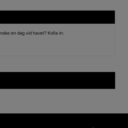
nske en dag vid havet? Kolla in:
as i nytt fönster.