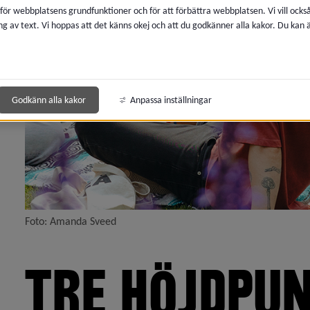
 för webbplatsens grundfunktioner och för att förbättra webbplatsen. Vi vill ocks
superkommun 2026)
ng av text. Vi hoppas att det känns okej och att du godkänner alla kakor. Du kan
ndet med idrottspsykologi)
n Det blir lättare att elitsatsa i Umeå)
Godkänn alla kakor
Anpassa inställningar
 satsar mest på kultur)
lla in vårens kulturhändelser)
t, kreativt och trivsamt)
Foto: Amanda Sveed
TRE HÖJDPUN
 möjligheter till kreativitet)