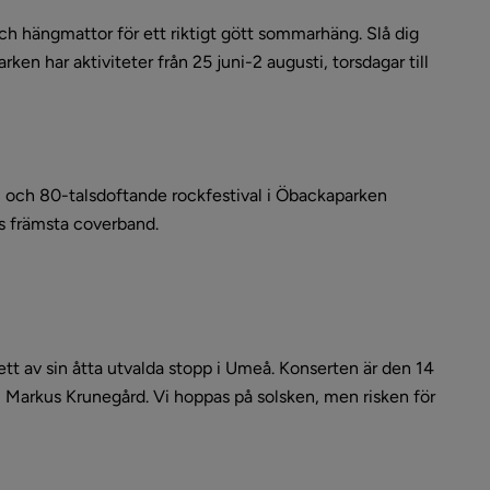
och hängmattor för ett riktigt gött sommarhäng. Slå dig 
en har aktiviteter från 25 juni-2 augusti, torsdagar till 
0- och 80-talsdoftande rockfestival i Öbackaparken 
es främsta coverband.
ytt fönster.
 ett av sin åtta utvalda stopp i Umeå. Konserten är den 14 
: Markus Krunegård. Vi hoppas på solsken, men risken för 
öppnas i nytt fönster.