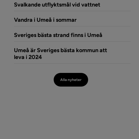
(öppnar artikel
Svalkande utflyktsmål vid vattnet
(öppnar artikeln Vandra
Vandra i Umeå i sommar
(öppnar artike
Sveriges bästa strand finns i Umeå
Umeå är Sveriges bästa kommun att
(öppnar artikeln Umeå är Sveriges bä
leva i 2024
Alla nyheter