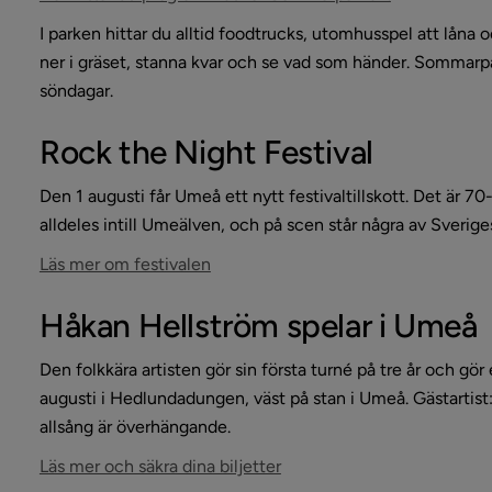
n Svalkande utflyktsmål vid vattnet)
I parken hittar du alltid foodtrucks, utomhusspel att låna 
ner i gräset, stanna kvar och se vad som händer. Sommarpark
 i Umeå i sommar)
söndagar.
ln Sveriges bästa strand finns i Umeå)
Rock the Night Festival
Den 1 augusti får Umeå ett nytt festivaltillskott. Det är 7
sta kommun att leva i 2024)
alldeles intill Umeälven, och på scen står några av Sverig
Länk till annan webbplats, öppnas i n
Läs mer om festivalen
Håkan Hellström spelar i Umeå
Den folkkära artisten gör sin första turné på tre år och gör
augusti i Hedlundadungen, väst på stan i Umeå. Gästartist
allsång är överhängande.
Länk till annan webbplats, 
Läs mer och säkra dina biljetter