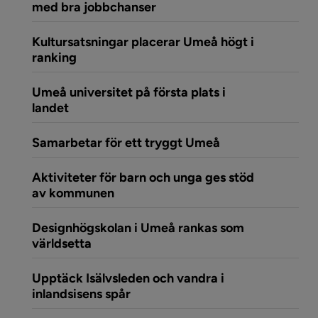
(öppnar artikeln Umeå unive
med bra jobbchanser
Kultursatsningar placerar Umeå högt i
(öppnar artikeln Kultursatsningar placer
ranking
Umeå universitet på första plats i
(öppnar artikeln Umeå universitet på första
landet
(öppnar artikeln
Samarbetar för ett tryggt Umeå
Aktiviteter för barn och unga ges stöd
(öppnar artikeln Aktiviteter för 
av kommunen
Designhögskolan i Umeå rankas som
(öppnar artikeln Designhögskolan i Um
världsetta
Upptäck Isälvsleden och vandra i
(öppnar artikeln Upptäck Isälvsl
inlandsisens spår