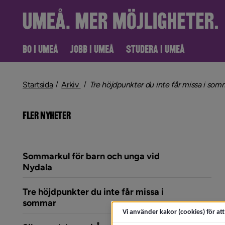
BO I UMEÅ
JOBB I UMEÅ
STUDERA I UMEÅ
nivå i brödsmulenavigeringen
Startsida
Arkiv
Tre höjdpunkter du inte får missa i som
FLER NYHETER
Sommarkul för barn och unga vid
(öppnar artikeln Sommarkul för barn och 
Nydala
Tre höjdpunkter du inte får missa i
(öppnar artikeln Tre höjdpunkter du inte
sommar
Vi använder kakor (cookies) för at