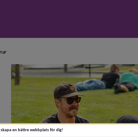
nivå i brödsmulenavigeringen
mar
unga vid Nydala)
 får missa i sommar)
t skapa en bättre webbplats för dig!