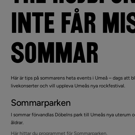
rsitet har flest utbildningar med bra jobbchanser)
INTE FÅR MIS
ar Umeå högt i ranking)
SOMMAR
 plats i landet)
 Samarbetar för ett tryggt Umeå)
Här är tips på sommarens heta events i Umeå – dags att blo
barn och unga ges stöd av kommunen)
livekonserter och vill uppleva Umeås nya rockfestival.
Sommarparken
eå rankas som världsetta)
I sommar förvandlas Döbelns park till Umeås nya uterum oc
åldrar.
eden och vandra i inlandsisens spår)
Länk till ann
Här hittar du programmet för Sommarparken.