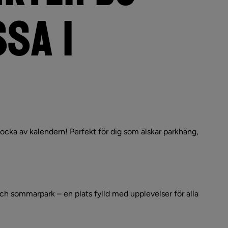
SA I 
cka av kalendern! Perfekt för dig som älskar parkhäng, 
h sommarpark – en plats fylld med upplevelser för alla 
an webbplats, öppnas i nytt fönster.