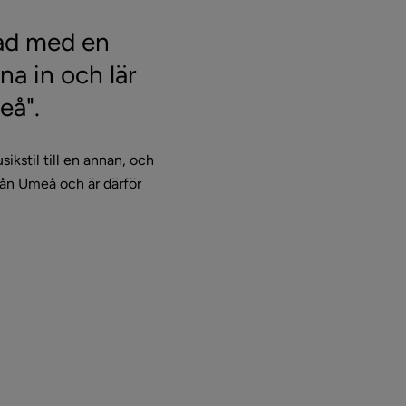
ad med en 
a in och lär 
eå".
ikstil till en annan, och 
ån Umeå och är därför 