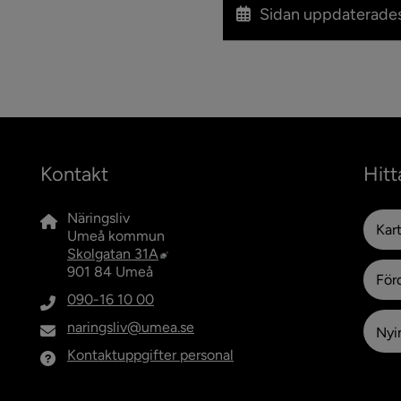
Sidan uppdaterade
Kontakt
Hitt
Näringsliv
Kar
Umeå kommun
Länk till annan webbplats, öppnas i n
Skolgatan 31A
901 84 Umeå
För
090-16 10 00
naringsliv@umea.se
Nyin
Kontaktuppgifter personal