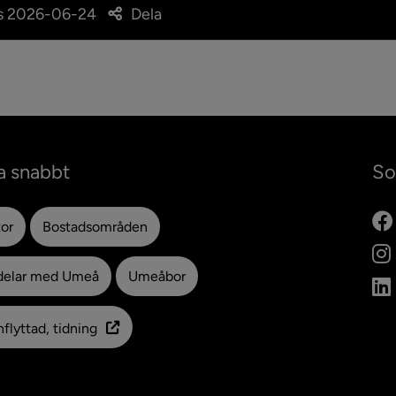
s
2026-06-24
Dela
a snabbt
So
tor
Bostadsområden
ytt fönster.
delar med Umeå
Umeåbor
flyttad, tidning