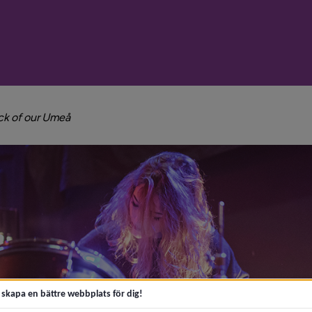
smulenavigeringen
nivå i brödsmulenavigeringen
ck of our Umeå
t skapa en bättre webbplats för dig!