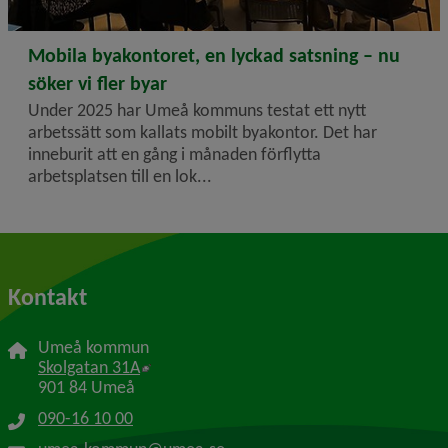
2026-02-03
Mobila byakontoret, en lyckad satsning – nu
söker vi fler byar
Under 2025 har Umeå kommuns testat ett nytt
arbetssätt som kallats mobilt byakontor. Det har
inneburit att en gång i månaden förflytta
arbetsplatsen till en lok...
Kontakt
Umeå kommun
Länk till annan webbplats, öppnas i nytt f
Skolgatan 31A
901 84 Umeå
090-16 10 00