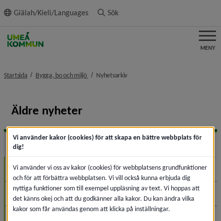
ll innehållet
Giälah/Kieli/Languages
Sök
MENY
nivå i brödsmulenavigeringen
nivå i brödsmulenavigeringen
Startsida
Bygga, bo och miljö
Nyhetsarkiv
Äldre nyheter
Vi använder kakor (cookies) för att skapa en bättre webbplats för
2026
Expa
dig!
Vi använder vi oss av kakor (cookies) för webbplatsens grundfunktioner
Augusti (1)
och för att förbättra webbplatsen. Vi vill också kunna erbjuda dig
nyttiga funktioner som till exempel uppläsning av text. Vi hoppas att
Juli (2)
det känns okej och att du godkänner alla kakor. Du kan ändra vilka
kakor som får användas genom att klicka på inställningar.
Juni (6)