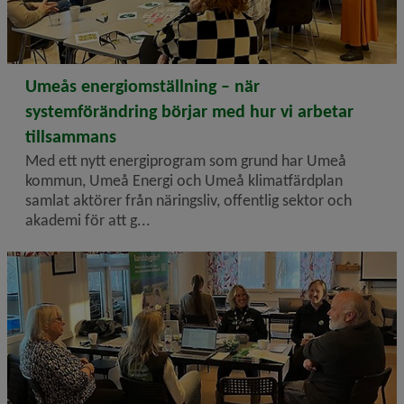
2026-02-09
Umeås energiomställning – när
systemförändring börjar med hur vi arbetar
tillsammans
Med ett nytt energiprogram som grund har Umeå
kommun, Umeå Energi och Umeå klimatfärdplan
samlat aktörer från näringsliv, offentlig sektor och
akademi för att g...